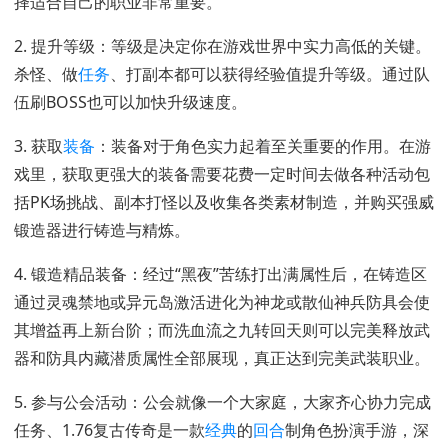
择适合自己的职业非常重要。
2. 提升等级：等级是决定你在游戏世界中实力高低的关键。
杀怪、做
任务
、打副本都可以获得经验值提升等级。通过队
伍刷BOSS也可以加快升级速度。
3. 获取
装备
：装备对于角色实力起着至关重要的作用。在游
戏里，获取更强大的装备需要花费一定时间去做各种活动包
括PK场挑战、副本打怪以及收集各类素材制造，并购买强威
锻造器进行铸造与精炼。
4. 锻造精品装备：经过“黑夜”苦练打出满属性后，在铸造区
通过灵魂禁地或异元岛激活进化为神龙或散仙神兵防具会使
其增益再上新台阶；而洗血流之九转回天则可以完美释放武
器和防具内藏潜质属性全部展现，真正达到完美武装职业。
5. 参与公会活动：公会就像一个大家庭，大家齐心协力完成
任务、1.76复古传奇是一款
经典
的
回合
制角色扮演手游，深