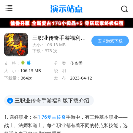
首页
>
传奇类
三职业传奇手游福利版下载
安卓游戏下载
大小：
106.13 MB
下载：
378
次
支 持：
分 类：
传奇类
大 小：
106.13 MB
说 明：
下载量：
364次
发 布：
2023-04-12
三职业传奇手游福利版下载介绍
#
1. 选好职业：在
1.76
复古
传奇
手游中，有三种基本职业——
战士、法师和道士。每个职业都有着不同的特点和技能，选