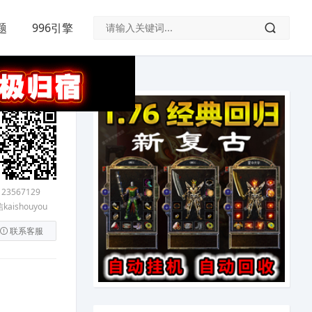
题
996引擎
123567129
kaishouyou
联系客服