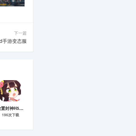
下一篇
3d手游变态服
放置封神H5GM版
196次下载