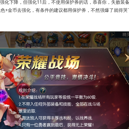
会强化下降，但强化11后，不使用保护券的话，恭喜你，失败装
无色+金币去强化，有条件的建议都用保护券，不然强爆了就得哭