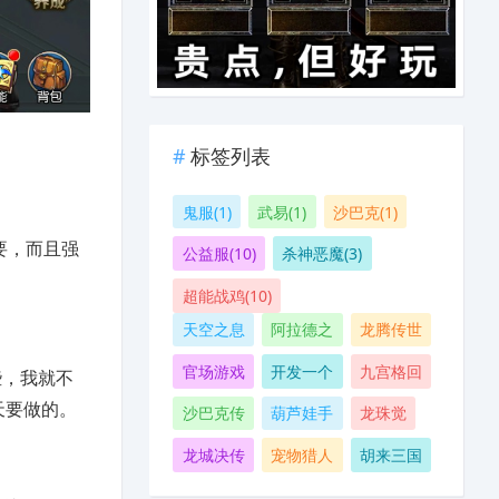
标签列表
​鬼服(1)
武易(1)
沙巴克(1)
要，而且强
公益服(10)
杀神恶魔(3)
超能战鸡(10)
天空之息
阿拉德之
龙腾传世
官场游戏
开发一个
九宫格回
些，我就不
天要做的。
沙巴克传
葫芦娃手
​龙珠觉
龙城决传
宠物猎人
胡来三国