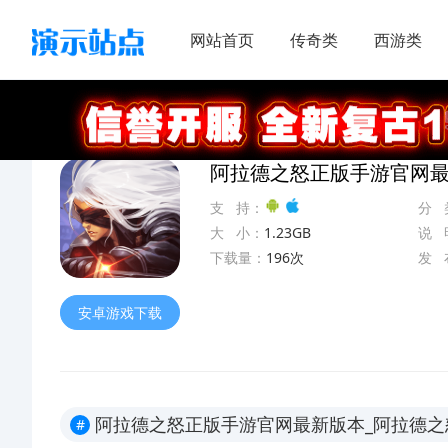
网站首页
传奇类
西游类
首页
>
单机版
阿拉德之怒正版手游官网最
支 持：
分 
大 小：
1.23GB
说 
下载量：
196次
发 
安卓游戏下载
阿拉德之怒正版手游官网最新版本_阿拉德之怒
#