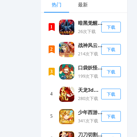
热门
最新
暗黑觉醒GM无限扶持
1
下载
26次下载
战神风云手机版
2
下载
214次下载
口袋妖怪重制无限钻石介绍
3
下载
199次下载
天龙3d变态版上线送vip18
4
下载
280次下载
少年西游记满vip无限元宝版
5
下载
341次下载
刀刀切割超变单职业手游下载