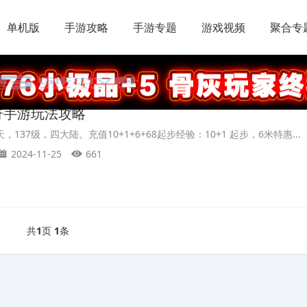
单机版
手游攻略
手游专题
游戏视频
聚合专
奇手游玩法攻略
137级，四大陆。充值10+1+6+68起步经验：10+1 起步，6米特惠...
2024-11-25
661
共
1
页
1
条