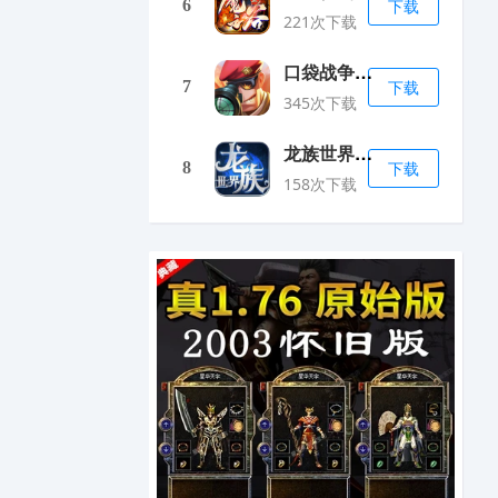
6
下载
221次下载
口袋战争无限钻石最新版
7
下载
345次下载
龙族世界手游无限版
8
下载
158次下载