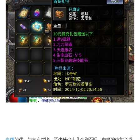
白嫖
的话，与首充对比，至少缺少十几金刚石吧。白嫖的技能合成