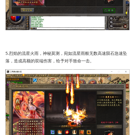
5.烈焰的流星火雨，神秘莫测，宛如流星雨般无数高速陨石急速坠
落，造成高额的双端伤害，给予对手致命一击。