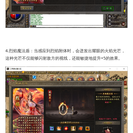
4.烈焰魔法盾：当感应到烈焰附体时，会迸发出耀眼的火焰光芒，
这种光芒不仅能够闪射敌方的视线，还能敏捷地提升+5的效果。