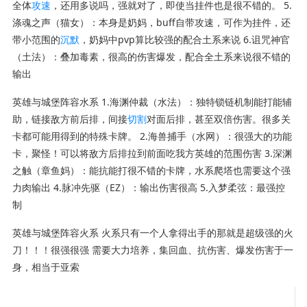
全体
攻速
，还用多说吗，强就对了，即使当挂件也是很不错的。 5.
涤魂之声（猫女）：本身是奶妈，buff自带攻速，可作为挂件，还
带小范围的
沉默
，奶妈中pvp算比较强的配合土系来说 6.诅咒神官
（土法）：叠加毒素，很高的伤害爆发，配合全土系来说很不错的
输出
英雄与城堡阵容
水系 1.海渊仲裁（水法）：独特锁链机制能打能辅
助，链接敌方前后排，间接
切割
对面后排，甚至双倍伤害。很多关
卡都可能用得到的特殊卡牌。 2.海兽捕手（水网）：很强大的功能
卡，聚怪！可以将敌方后排拉到前面吃我方英雄的范围伤害 3.深渊
之触（章鱼妈）：能抗能打很不错的卡牌，水系爬塔也需要这个强
力肉输出 4.脉冲先驱（EZ）：输出伤害很高 5.入梦柔弦：最强控
制
英雄与城堡阵容
火系 火系只有一个人拿得出手的那就是超级强的火
刀！！！很强很强 需要大力培养，集回血、抗伤害、爆发伤害于一
身，相当于亚索