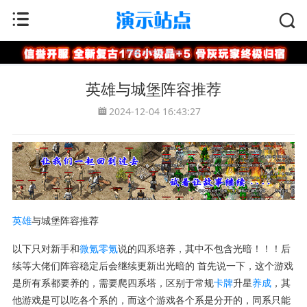
首页
>
手游攻略
英雄与城堡阵容推荐
2024-12-04 16:43:27
英雄
与城堡阵容推荐
以下只对新手和
微氪
零氪
说的四系培养，其中不包含光暗！！！后
续等大佬们阵容稳定后会继续更新出光暗的 首先说一下，这个游戏
是所有系都要养的，需要爬四系塔，区别于常规
卡牌
升星
养成
，其
他游戏是可以吃各个系的，而这个游戏各个系是分开的，同系只能