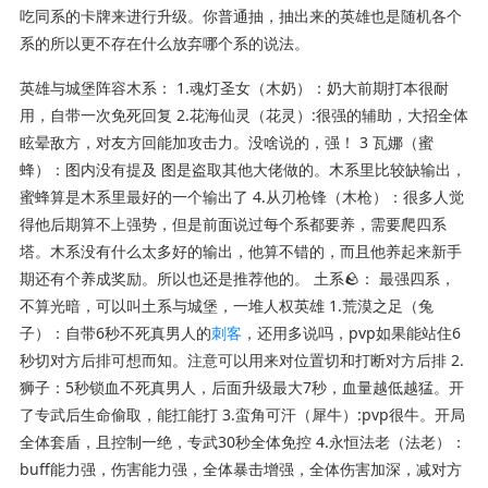
吃同系的卡牌来进行升级。你普通抽，抽出来的英雄也是随机各个
系的所以更不存在什么放弃哪个系的说法。
英雄与城堡阵容
木系： 1.魂灯圣女（木奶）：奶大前期打本很耐
用，自带一次免死回复 2.花海仙灵（花灵）:很强的辅助，大招全体
眩晕敌方，对友方回能加攻击力。没啥说的，强！ 3 瓦娜（蜜
蜂）：图内没有提及 图是盗取其他大佬做的。木系里比较缺输出，
蜜蜂算是木系里最好的一个输出了 4.从刃枪锋（木枪）：很多人觉
得他后期算不上强势，但是前面说过每个系都要养，需要爬四系
塔。木系没有什么太多好的输出，他算不错的，而且他养起来新手
期还有个养成奖励。所以也还是推荐他的。 土系🪨： 最强四系，
不算光暗，可以叫土系与城堡，一堆人权英雄 1.荒漠之足（兔
子）：自带6秒不死真男人的
刺客
，还用多说吗，pvp如果能站住6
秒切对方后排可想而知。注意可以用来对位置切和打断对方后排 2.
狮子：5秒锁血不死真男人，后面升级最大7秒，血量越低越猛。开
了专武后生命偷取，能扛能打 3.蛮角可汗（犀牛）:pvp很牛。开局
全体套盾，且控制一绝，专武30秒全体免控 4.永恒法老（法老）：
buff能力强，伤害能力强，全体暴击增强，全体伤害加深，减对方